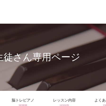
レ生徒さん専用ページ
脳トレピアノ
レッスン内容
よくあ
SENIOR
LESSON
F